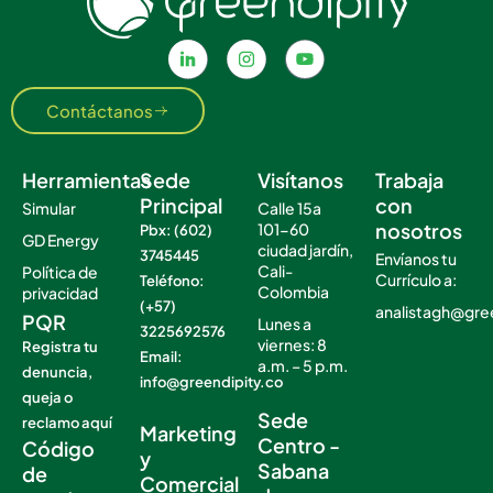
Contáctanos
Herramientas
Sede
Visítanos
Trabaja
Principal
con
Simular
Calle 15a
nosotros
101-60
Pbx: (602)
GD Energy
ciudad jardín,
3745445
Envíanos tu
Cali-
Política de
Currículo a:
Teléfono:
Colombia
privacidad
(+57)
analistagh@gre
PQR
Lunes a
3225692576
viernes: 8
Registra tu
Email:
a.m. – 5 p.m.
denuncia,
info@greendipity.co
.
queja o
.
Sede
reclamo aquí
Marketing
Centro -
Código
y
Sabana
de
Comercial