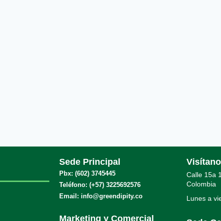
Sede Principal
Visítan
Pbx: (602) 3745445
Calle 15a 1
Colombia
Teléfono: (+57) 3225692576
Email: info@greendipity.co
Lunes a vi
.
.
Marketing y Comercial