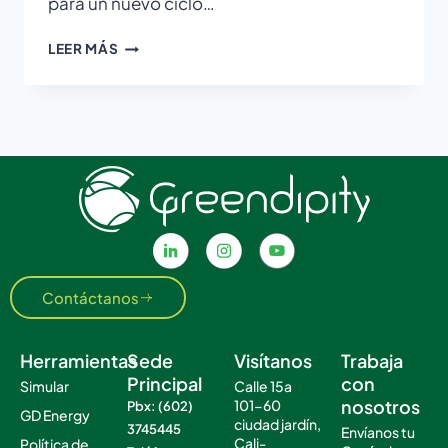
para un nuevo ciclo…
LEER MÁS
Contáctanos
Herramientas
Sede
Visítanos
Trabaja
Principal
con
Simular
Calle 15a
nosotros
101-60
Pbx: (602)
GD Energy
ciudad jardín,
3745445
Envíanos tu
Cali-
Política de