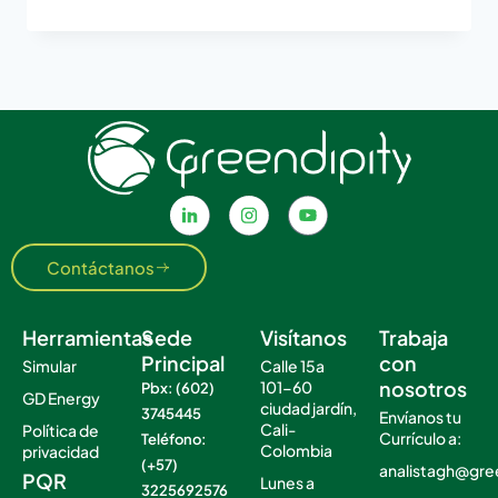
Contáctanos
Herramientas
Sede
Visítanos
Trabaja
Principal
con
Simular
Calle 15a
nosotros
101-60
Pbx: (602)
GD Energy
ciudad jardín,
3745445
Envíanos tu
Cali-
Política de
Currículo a:
Teléfono:
Colombia
privacidad
(+57)
analistagh@gre
PQR
Lunes a
3225692576