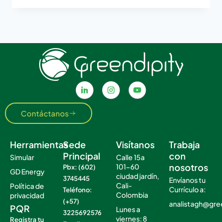
Contáctanos
Herramientas
Sede
Visítanos
Trabaja
Principal
con
Simular
Calle 15a
nosotros
101-60
Pbx: (602)
GD Energy
ciudad jardín,
3745445
Envíanos tu
Cali-
Política de
Currículo a:
Teléfono:
Colombia
privacidad
(+57)
analistagh@gre
PQR
Lunes a
3225692576
viernes: 8
Registra tu