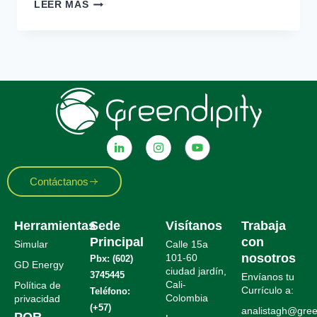
LEER MÁS
Contáctanos
Herramientas
Sede
Visítanos
Trabaja
Principal
con
Simular
Calle 15a
nosotros
101-60
Pbx: (602)
GD Energy
ciudad jardín,
3745445
Envíanos tu
Cali-
Política de
Currículo a:
Teléfono:
Colombia
privacidad
(+57)
analistagh@green