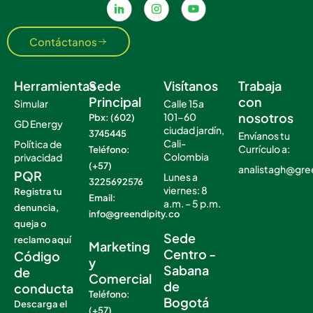
Contáctanos
Herramientas
Sede
Visítanos
Trabaja
Principal
con
Simular
Calle 15a
nosotros
101-60
Pbx: (602)
GD Energy
ciudad jardín,
3745445
Envíanos tu
Cali-
Política de
Currículo a:
Teléfono:
Colombia
privacidad
(+57)
analistagh@gre
PQR
Lunes a
3225692576
viernes: 8
Registra tu
Email:
a.m. – 5 p.m.
denuncia,
info@greendipity.co
.
queja o
.
Sede
reclamo aquí
Marketing
Centro -
Código
y
Sabana
de
Comercial
de
conducta
Teléfono:
Bogotá
Descarga el
(+57)