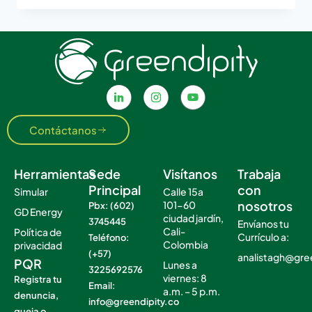
Contáctanos
Herramientas
Sede
Visítanos
Trabaja
Principal
con
Simular
Calle 15a
nosotros
101-60
Pbx: (602)
GD Energy
ciudad jardín,
3745445
Envíanos tu
Cali-
Política de
Currículo a:
Teléfono:
Colombia
privacidad
(+57)
analistagh@gre
PQR
Lunes a
3225692576
viernes: 8
Registra tu
Email:
a.m. – 5 p.m.
denuncia,
info@greendipity.co
.
queja o