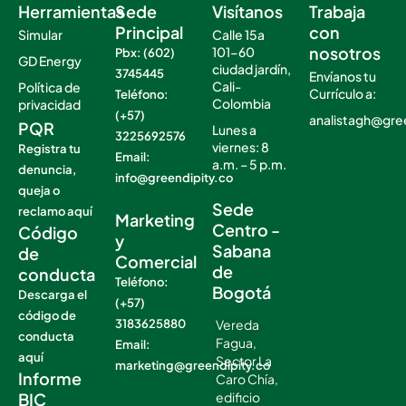
Herramientas
Sede
Visítanos
Trabaja
Principal
con
Simular
Calle 15a
nosotros
101-60
Pbx: (602)
GD Energy
ciudad jardín,
3745445
Envíanos tu
Cali-
Política de
Currículo a:
Teléfono:
Colombia
privacidad
(+57)
analistagh@gre
PQR
Lunes a
3225692576
viernes: 8
Registra tu
Email:
a.m. – 5 p.m.
denuncia,
info@greendipity.co
.
queja o
.
Sede
reclamo aquí
Marketing
Centro -
Código
y
Sabana
de
Comercial
de
conducta
Teléfono:
Bogotá
Descarga el
(+57)
código de
3183625880
Vereda
conducta
Fagua,
Email:
aquí
Sector La
marketing@greendipity.co
Informe
Caro Chía,
BIC
edificio