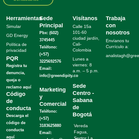
Herramientas
Sede
Visítanos
Trabaja
Principal
con
Simular
Calle 15a
nosotros
101-60
Pbx: (602)
GD Energy
ciudad jardín,
3745445
Envíanos tu
Cali-
Política de
Currículo a:
Teléfono:
Colombia
privacidad
(+57)
analistagh@green
PQR
Lunes a
3225692576
viernes: 8
Registra tu
Email:
a.m. – 5 p.m.
denuncia,
info@greendipity.co
.
queja o
.
Sede
reclamo aquí
Marketing
Centro -
Código
y
Sabana
de
Comercial
de
conducta
Teléfono:
Bogotá
Descarga el
(+57)
código de
3183625880
Vereda
conducta
Fagua,
Email:
aquí
Sector La