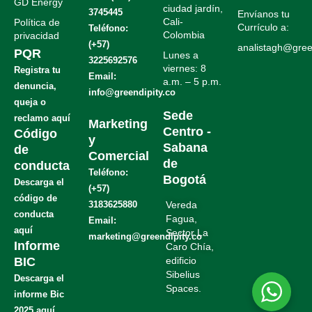
GD Energy
ciudad jardín,
3745445
Envíanos tu
Cali-
Política de
Currículo a:
Teléfono:
Colombia
privacidad
(+57)
analistagh@green
PQR
Lunes a
3225692576
viernes: 8
Registra tu
Email:
a.m. – 5 p.m.
denuncia,
info@greendipity.co
.
queja o
.
Sede
reclamo aquí
Marketing
Centro -
Código
y
Sabana
de
Comercial
de
conducta
Teléfono:
Bogotá
Descarga el
(+57)
código de
3183625880
Vereda
conducta
Fagua,
Email:
aquí
Sector La
marketing@greendipity.co
Informe
Caro Chía,
BIC
edificio
Sibelius
Descarga el
Spaces.
informe Bic
2025 aquí