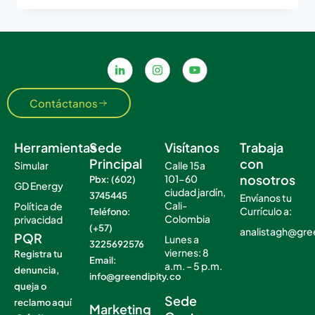
Contáctanos
Herramientas
Sede
Visítanos
Trabaja
Principal
con
Simular
Calle 15a
nosotros
101-60
Pbx: (602)
GD Energy
ciudad jardín,
3745445
Envíanos tu
Cali-
Política de
Currículo a:
Teléfono:
Colombia
privacidad
(+57)
analistagh@gre
PQR
Lunes a
3225692576
viernes: 8
Registra tu
Email:
a.m. – 5 p.m.
denuncia,
info@greendipity.co
.
queja o
.
Sede
reclamo aquí
Marketing