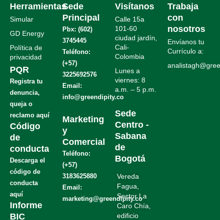
Herramientas
Sede
Visítanos
Trabaja
Principal
con
Simular
Calle 15a
nosotros
101-60
Pbx: (602)
GD Energy
ciudad jardín,
3745445
Envíanos tu
Cali-
Política de
Currículo a:
Teléfono:
Colombia
privacidad
(+57)
analistagh@green
PQR
Lunes a
3225692576
viernes: 8
Registra tu
Email:
a.m. – 5 p.m.
denuncia,
info@greendipity.co
.
queja o
.
Sede
reclamo aquí
Marketing
Centro -
Código
y
Sabana
de
Comercial
de
conducta
Teléfono:
Bogotá
Descarga el
(+57)
código de
3183625880
Vereda
conducta
Fagua,
Email:
aquí
Sector La
marketing@greendipity.co
Informe
Caro Chía,
BIC
edificio