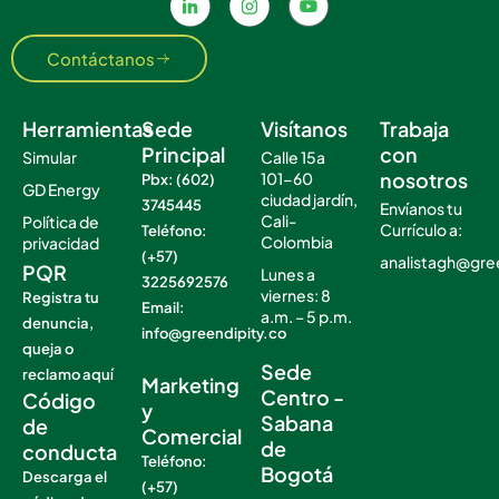
Contáctanos
Herramientas
Sede
Visítanos
Trabaja
Principal
con
Simular
Calle 15a
nosotros
101-60
Pbx: (602)
GD Energy
ciudad jardín,
3745445
Envíanos tu
Cali-
Política de
Currículo a:
Teléfono:
Colombia
privacidad
(+57)
analistagh@gre
PQR
Lunes a
3225692576
viernes: 8
Registra tu
Email:
a.m. – 5 p.m.
denuncia,
info@greendipity.co
.
queja o
.
Sede
reclamo aquí
Marketing
Centro -
Código
y
Sabana
de
Comercial
de
conducta
Teléfono:
Bogotá
Descarga el
(+57)