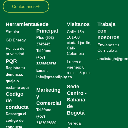
Contáctanos
Herramientas
Sede
Visítanos
Trabaja
Principal
con
Simular
Calle 15a
nosotros
101-60
Pbx: (602)
GD Energy
ciudad jardín,
3745445
Envíanos tu
Cali-
Política de
Currículo a:
Teléfono:
Colombia
privacidad
(+57)
analistagh@green
PQR
Lunes a
3225692576
viernes: 8
Registra tu
Email:
a.m. – 5 p.m.
denuncia,
info@greendipity.co
.
queja o
.
Sede
reclamo aquí
Marketing
Centro -
Código
y
Sabana
de
Comercial
de
conducta
Teléfono:
Bogotá
Descarga el
(+57)
código de
3183625880
Vereda
conducta