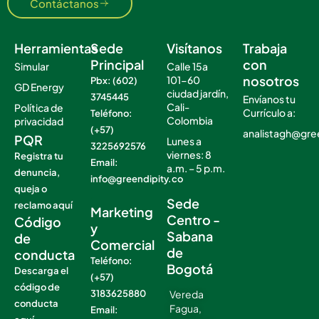
Contáctanos
Herramientas
Sede
Visítanos
Trabaja
Principal
con
Simular
Calle 15a
nosotros
101-60
Pbx: (602)
GD Energy
ciudad jardín,
3745445
Envíanos tu
Cali-
Política de
Currículo a:
Teléfono:
Colombia
privacidad
(+57)
analistagh@gre
PQR
Lunes a
3225692576
viernes: 8
Registra tu
Email:
a.m. – 5 p.m.
denuncia,
info@greendipity.co
.
queja o
.
Sede
reclamo aquí
Marketing
Centro -
Código
y
Sabana
de
Comercial
de
conducta
Teléfono:
Bogotá
Descarga el
(+57)
código de
3183625880
Vereda
conducta
Fagua,
Email: